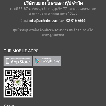
บริษัท สยาม โกลบอล กรุ๊ป จำกัด
เลขที่ 85, 87 ซ. อ่อนนุช 64 ถ. สุขุมวิท 77 แขวงสวนหลวง เขต
สวนหลวง กรุงเทพมหานคร 10250
อีเมล์:
info@smtinter.com
โทร:
02-016-6666
ศูนย์รวมอุปกรณ์เครื่องมือช่างครบวงจร สินค้าคุณภาพ ได้
มาตรฐานสากล
OUR MOBILE APPS